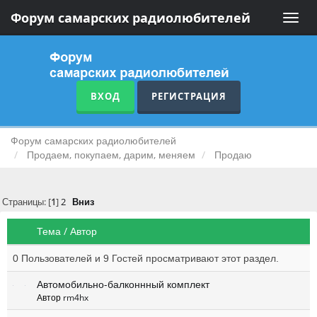
Форум самарских радиолюбителей
Toggle
naviga
ВХОД
РЕГИСТРАЦИЯ
Форум самарских радиолюбителей
Продаем, покупаем, дарим, меняем
Продаю
Страницы: [
1
]
2
Вниз
Тема
/
Автор
0 Пользователей и 9 Гостей просматривают этот раздел.
Автомобильно-балконнный комплект
Автор
rm4hx