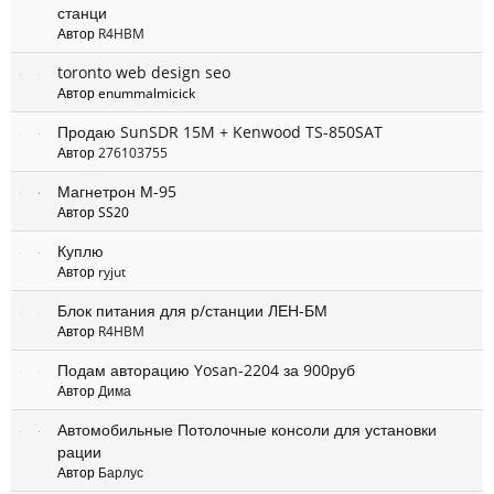
станци
Автор
R4HBM
toronto web design seo
Автор enummalmicick
Продаю SunSDR 15M + Kenwood TS-850SAT
Автор
276103755
Магнетрон М-95
Автор SS20
Куплю
Автор
ryjut
Блок питания для р/станции ЛЕН-БМ
Автор
R4HBM
Подам авторацию Yosan-2204 за 900руб
Автор
Дима
Автомобильные Потолочные консоли для установки
рации
Автор
Барлус