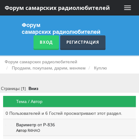
Форум самарских радиолюбителей
Toggle
naviga
ВХОД
РЕГИСТРАЦИЯ
Форум самарских радиолюбителей
Продаем, покупаем, дарим, меняем
Куплю
Страницы: [
1
]
Вниз
Тема
/
Автор
0 Пользователей и 6 Гостей просматривают этот раздел.
Вариметр от Р-836
Автор
R4HAO