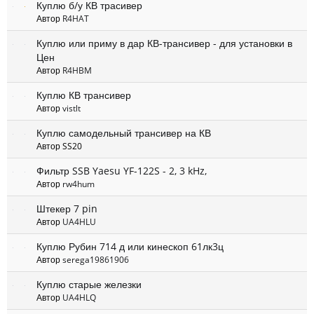
Куплю б/у КВ трасивер
Автор
R4HAT
Куплю или приму в дар КВ-трансивер - для установки в
Цен
Автор
R4HBM
Куплю КВ трансивер
Автор
vistlt
Куплю самодельный трансивер на КВ
Автор SS20
Фильтр SSB Yaesu YF-122S - 2, 3 kHz,
Автор
rw4hum
Штекер 7 pin
Автор
UA4HLU
Куплю Рубин 714 д или кинескоп 61лк3ц
Автор
serega19861906
Куплю старые железки
Автор
UA4HLQ