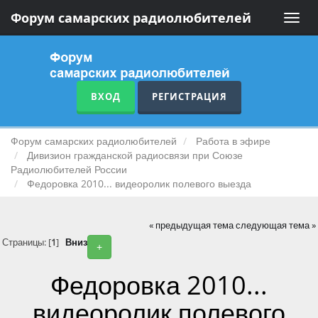
Форум самарских радиолюбителей
Toggle
naviga
ВХОД
РЕГИСТРАЦИЯ
Форум самарских радиолюбителей
Работа в эфире
Дивизион гражданской радиосвязи при Союзе
Радиолюбителей России
Федоровка 2010... видеоролик полевого выезда
« предыдущая тема
следующая тема »
Страницы: [
1
]
Вниз
+
Федоровка 2010...
видеоролик полевого