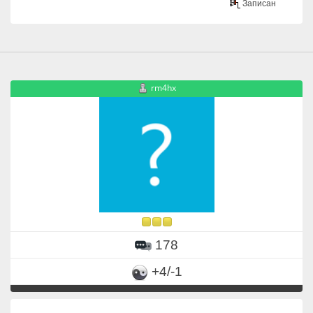
Записан
rm4hx
178
+4/-1