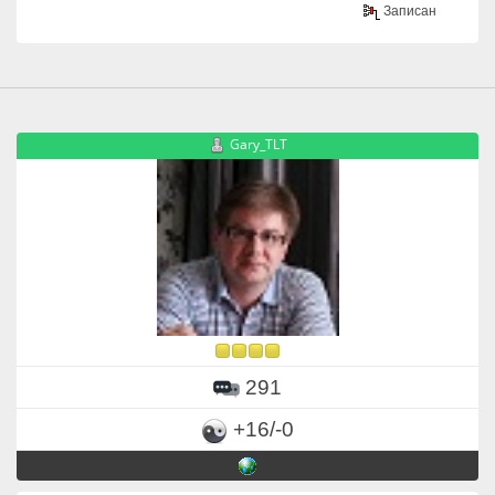
Записан
Gary_TLT
291
+16/-0