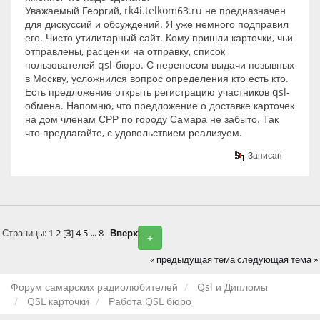
Уважаемый Георгий, rk4i.telkom63.ru не предназначен
для дискуссий и обсуждений. Я уже немного подправил
его. Чисто утилитарный сайт. Кому пришли карточки, чьи
отправлены, расценки на отправку, список
пользователей qsl-бюро. С переносом выдачи позывных
в Москву, усложнился вопрос определения кто есть кто.
Есть предложение открыть регистрацию участников qsl-
обмена. Напомню, что предложение о доставке карточек
на дом членам СРР по городу Самара не забыто. Так
что предлагайте, с удовольствием реализуем.
Записан
Страницы:
1
2
[
3
]
4
5
...
8
Вверх
+
« предыдущая тема
следующая тема »
Форум самарских радиолюбителей
Qsl и Дипломы
QSL карточки
Работа QSL бюро