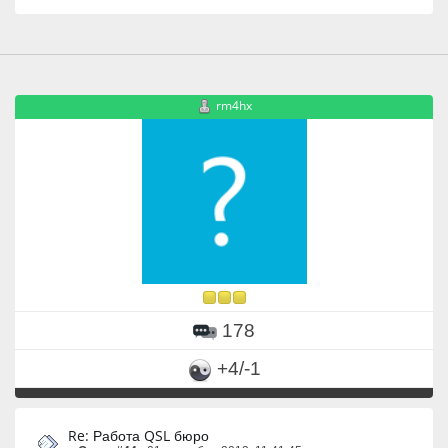
rm4hx
178
+4/-1
Re: Работа QSL бюро