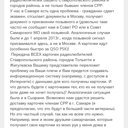
городов района, а не только бывших членов СРР.
У нас в Самаре есть одна проблема - гражданин сдает
экзамен, отсылает документы в Москву, получает
документ о присвоении позывного и (довольно таки
часто) не сообщает нам в Совет РО или в Совет
Самарского МО свой позывной. Аналогичные случаи
были и до 1 апреля 2013г., когда позывной сигнал
присваивался здесь, а не в Москве. А карточки идут
(особенно быстро за QSO PSK)!
Передача ВСЕХ карточек радиолюбителей
Ставропольского района, городов Тольятти и
Жигулевска Вашему представителю переложит
проблему на Ваши плечи и Вам придется создавать
информационную систему (например, с доступом в
Интернете) с данными для кого получены карточки. И
что делать будете с карточками тех, кто их не получает
(или даже не хочет получать)? Аналогичная ситуация
была и в Сызрани. Возможно нам удастся решить
доставку карточек членам СРР в г. Самаре (я
предполагаю, что это будут в большей части ветераны).
Но это частный случай, так как не всем это нужно.
Например, мне и моим друзьям-самарчанам, которые
получают свои карточки из моих рук у меня дома в