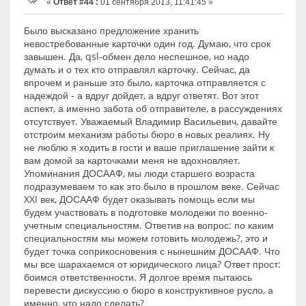
«
Ответ #44 :
01 сентября 2013, 11:41:45 »
Было высказано предложение хранить
невостребованные карточки один год. Думаю, что срок
завышен. Да, qsl-обмен дело неспешное, но надо
думать и о тех кто отправлял карточку. Сейчас, да
впрочем и раньше это было, карточка отправляется с
надеждой - а вдруг дойдет, а вдруг ответят. Вот этот
аспект, а именно забота об отправителе, в рассуждениях
отсутствует. Уважаемый Владимир Васильевич, давайте
отстроим механизм работы бюро в новых реалиях. Ну
не люблю я ходить в гости и ваше приглашение зайти к
вам домой за карточками меня не вдохновляет.
Упоминания ДОСААФ, мы люди старшего возраста
подразумеваем то как это было в прошлом веке. Сейчас
XXI век, ДОСААФ будет оказывать помощь если мы
будем участвовать в подготовке молодежи по военно-
учетным специальностям. Ответив на вопрос: по каким
специальностям мы можем готовить молодежь?, это и
будет точка соприкосновения с нынешним ДОСААФ. Что
мы все шарахаемся от юридического лица? Ответ прост:
боимся ответственности. Я долгое время пытаюсь
перевести дискуссию о бюро в конструктивное русло, а
именно, что надо сделать?