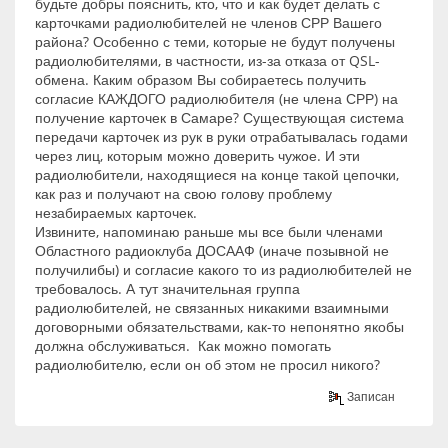
будьте добры пояснить, кто, что и как будет делать с
карточками радиолюбителей не членов СРР Вашего
района? Особенно с теми, которые не будут получены
радиолюбителями, в частности, из-за отказа от QSL-
обмена. Каким образом Вы собираетесь получить
согласие КАЖДОГО радиолюбителя (не члена СРР) на
получение карточек в Самаре? Существующая система
передачи карточек из рук в руки отрабатывалась годами
через лиц, которым можно доверить чужое. И эти
радиолюбители, находящиеся на конце такой цепочки,
как раз и получают на свою голову проблему
незабираемых карточек.
Извините, напоминаю раньше мы все были членами
Областного радиоклуба ДОСААФ (иначе позывной не
получилибы) и согласие какого то из радиолюбителей не
требовалось. А тут значительная группа
радиолюбителей, не связанных никакими взаимными
договорными обязательствами, как-то непонятно якобы
должна обслуживаться. Как можно помогать
радиолюбителю, если он об этом не просил никого?
Записан