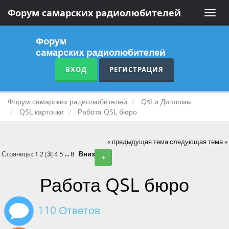
Форум самарских радиолюбителей
Toggle
naviga
ВХОД
РЕГИСТРАЦИЯ
Форум самарских радиолюбителей
Qsl и Дипломы
QSL карточки
Работа QSL бюро
« предыдущая тема
следующая тема »
Страницы:
1
2
[
3
]
4
5
...
8
Вниз
+
Работа QSL бюро
110 Ответов