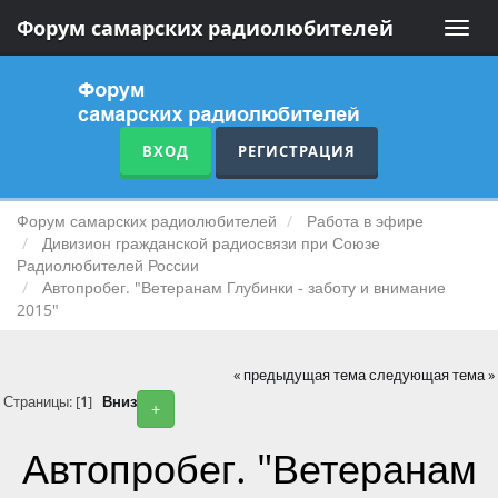
Форум самарских радиолюбителей
Toggle
naviga
ВХОД
РЕГИСТРАЦИЯ
Форум самарских радиолюбителей
Работа в эфире
Дивизион гражданской радиосвязи при Союзе
Радиолюбителей России
Автопробег. "Ветеранам Глубинки - заботу и внимание
2015"
« предыдущая тема
следующая тема »
Страницы: [
1
]
Вниз
+
Автопробег. "Ветеранам