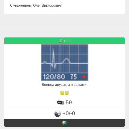
C уважением, Олег Викторович!
r4iii
Вперед друзья, а я за вами.
59
+0/-0