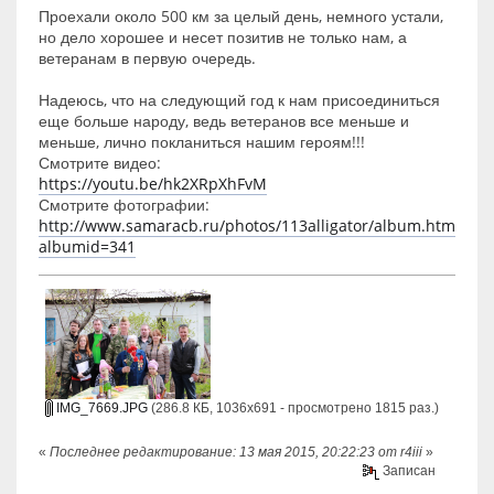
Проехали около 500 км за целый день, немного устали,
но дело хорошее и несет позитив не только нам, а
ветеранам в первую очередь.
Надеюсь, что на следующий год к нам присоединиться
еще больше народу, ведь ветеранов все меньше и
меньше, лично покланиться нашим героям!!!
Смотрите видео:
https://youtu.be/hk2XRpXhFvM
Смотрите фотографии:
http://www.samaracb.ru/photos/113alligator/album.html?
albumid=341
IMG_7669.JPG
(286.8 КБ, 1036x691 - просмотрено 1815 раз.)
«
Последнее редактирование: 13 мая 2015, 20:22:23 от r4iii
»
Записан