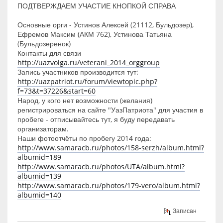
ПОДТВЕРЖДАЕМ УЧАСТИЕ КНОПКОЙ СПРАВА
Основные орги - Устинов Алексей (21112, Бульдозер),
Ефремов Максим (АКМ 762), Устинова Татьяна
(Бульдозеренок)
Контакты для связи
http://uazvolga.ru/veterani_2014_orggroup
Запись участников производится тут:
http://uazpatriot.ru/forum/viewtopic.php?
f=73&t=37226&start=60
Народ, у кого нет возможности (желания)
регистрироваться на сайте "УазПатриота" для участия в
пробеге - отписывайтесь тут, я буду передавать
организаторам.
Наши фотоотчёты по пробегу 2014 года:
http://www.samaracb.ru/photos/158-serzh/album.html?
albumid=189
http://www.samaracb.ru/photos/UTA/album.html?
albumid=139
http://www.samaracb.ru/photos/179-vero/album.html?
albumid=140
Записан