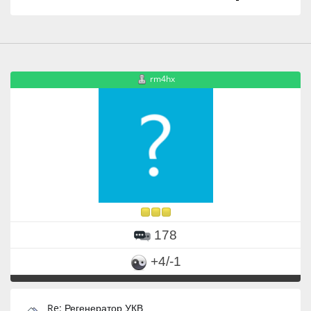
rm4hx
178
+4/-1
Re: Регенератор УКВ