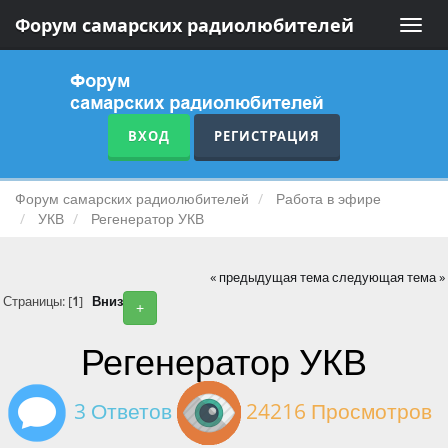
Форум самарских радиолюбителей
Toggle
naviga
ВХОД
РЕГИСТРАЦИЯ
Форум самарских радиолюбителей
Работа в эфире
УКВ
Регенератор УКВ
« предыдущая тема
следующая тема »
Страницы: [
1
]
Вниз
+
Регенератор УКВ
3 Ответов
24216 Просмотров