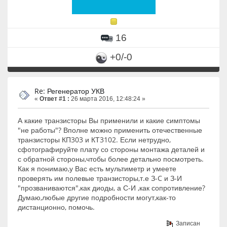
16
+0/-0
Re: Регенератор УКВ
«
Ответ #1 :
26 марта 2016, 12:48:24 »
А какие транзисторы Вы применили и какие симптомы
"не работы"? Вполне можно применить отечественные
транзисторы КП303 и КТ3102. Если нетрудно,
сфотографируйте плату со стороны монтажа деталей и
с обратной стороны,чтобы более детально посмотреть.
Как я понимаю,у Вас есть мультиметр и умеете
проверять им полевые транзисторы,т.е З-C и З-И
"прозваниваются",как диоды, а С-И ,как сопротивление?
Думаю,любые другие подробности могут,как-то
дистанционно, помочь.
Записан