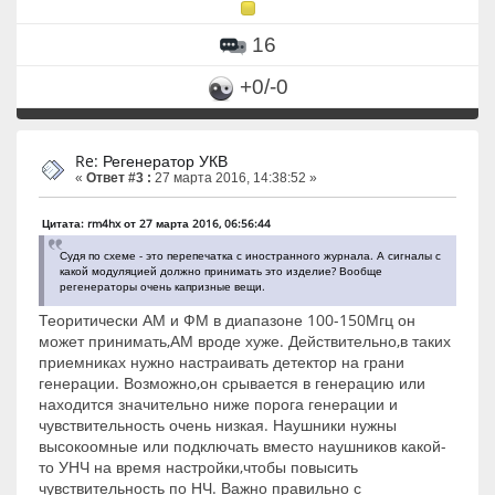
16
+0/-0
Re: Регенератор УКВ
«
Ответ #3 :
27 марта 2016, 14:38:52 »
Цитата: rm4hx от 27 марта 2016, 06:56:44
Судя по схеме - это перепечатка с иностранного журнала. А сигналы с
какой модуляцией должно принимать это изделие? Вообще
регенераторы очень капризные вещи.
Теоритически АМ и ФМ в диапазоне 100-150Мгц он
может принимать,АМ вроде хуже. Действительно,в таких
приемниках нужно настраивать детектор на грани
генерации. Возможно,он срывается в генерацию или
находится значительно ниже порога генерации и
чувствительность очень низкая. Наушники нужны
высокоомные или подключать вместо наушников какой-
то УНЧ на время настройки,чтобы повысить
чувствительность по НЧ. Важно правильно с