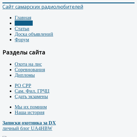
Сайт самарских радиолюбителей
Главная
Новости
Статьи
Доска объявлений
Форум
Разделы сайта
Охота на лис
Соревнования
Дипломы
РО СРР
Сам. Фил. ГРЧЦ
Сдать экзамены
Мы их помним
Наша история
Записки охотника за DX
личный блог UA4HBW