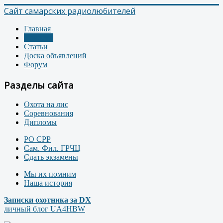
Сайт самарских радиолюбителей
Главная
Новости
Статьи
Доска объявлений
Форум
Разделы сайта
Охота на лис
Соревнования
Дипломы
РО СРР
Сам. Фил. ГРЧЦ
Сдать экзамены
Мы их помним
Наша история
Записки охотника за DX
личный блог UA4HBW