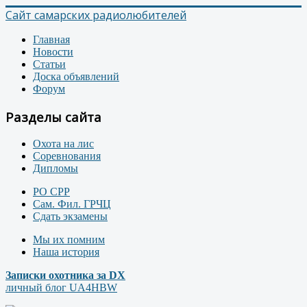
Сайт самарских радиолюбителей
Главная
Новости
Статьи
Доска объявлений
Форум
Разделы сайта
Охота на лис
Соревнования
Дипломы
РО СРР
Сам. Фил. ГРЧЦ
Сдать экзамены
Мы их помним
Наша история
Записки охотника за DX
личный блог UA4HBW